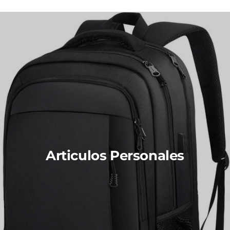
Articulos Personales