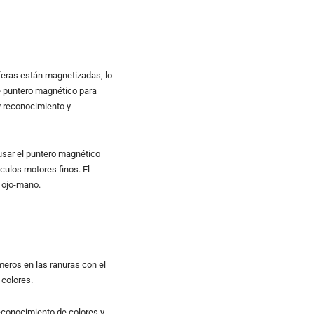
feras están magnetizadas, lo
te puntero magnético para
y reconocimiento y
 usar el puntero magnético
culos motores finos. El
n ojo-mano.
meros en las ranuras con el
 colores.
reconocimiento de colores y