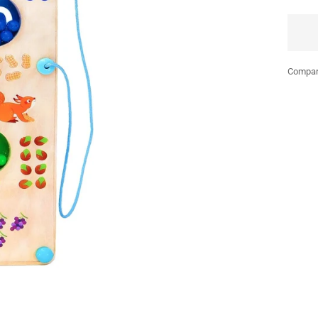
vent
Compart