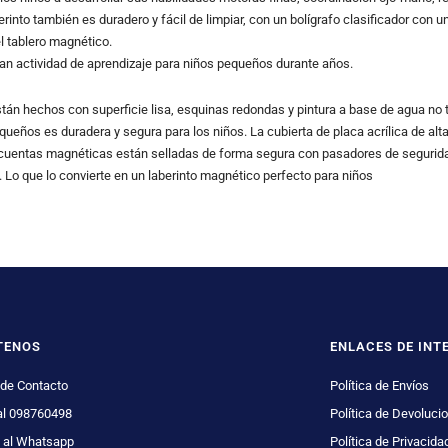
berinto también es duradero y fácil de limpiar, con un bolígrafo clasificador co
l tablero magnético.
ran actividad de aprendizaje para niños pequeños durante años.
án hechos con superficie lisa, esquinas redondas y pintura a base de agua no t
ueños es duradera y segura para los niños. La cubierta de placa acrílica de alta
s cuentas magnéticas están selladas de forma segura con pasadores de seguridad
. Lo que lo convierte en un laberinto magnético perfecto para niños
TENOS
ENLACES DE INT
 de Contacto
Política de Envíos
al 098760498
Política de Devoluci
 al Whatsapp
Política de Privacida