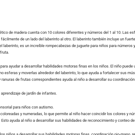
ético de madera cuenta con 10 colores diferentes y números del 1 al 10. Las es
fácilmente de un lado del laberinto al otro. El laberinto también incluye un fuer
 el laberinto, es un increíble rompecabezas de juguete para niños para números 
fruta.
 para ayudar a desarrollar habilidades motoras finas en los niños. El niño puede
o esferas y moverlas alrededor del laberinto, lo que ayuda a fortalecer sus mús
 y ranuras de frutas correspondientes ayuda al niño a desarrollar su coordinació
aprendizaje de jardín de infantes.
ensorial para niños con autismo.
oloreadas y numeradas, lo que permite al niño hacer coincidir los colores y nú
o. Esto ayuda al niño a desarrollar sus habilidades de reconocimiento y conteo de
los niños a desarrollar sus habilidades motoras finas, coordinación ojo-mano, 