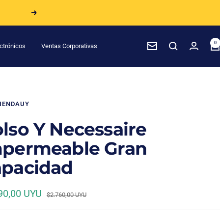
Siguiente
0
ctrónicos
Ventas Corporativas
Boletín
de
noticias
IENDAUY
lso Y Necessaire
permeable Gran
pacidad
io
90,00 UYU
Precio
$2.760,00 UYU
normal