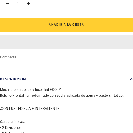
Decrecer
Aumentar
cantidad
cantidad
AÑADIR A LA CESTA
Compartir
DESCRIPCIÓN
Mochila con ruedas y luces led FOOTY
Bolsillo Frontal Termoformado con suela aplicada de goma y pasto sintético.
¡CON LUZ LED FIJA E INTERMITENTE!
Caracteristicas:
• 2 Divisiones