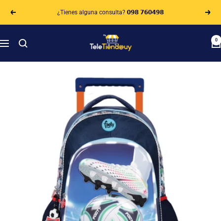
Saltar
¿Tienes alguna consulta? 𝟬𝟵𝟴 𝟳𝟲𝟬𝟰𝟵𝟴
al
Anterior
Sigui
contenido
Teletiendauy
0
Navigación