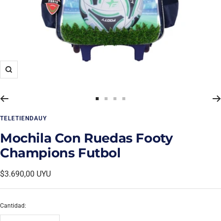
Zoom
Ir
Ir
Ir
Ir
a
a
a
a
TELETIENDAUY
la
la
la
la
diapositiva
diapositiva
diapositiva
diapositiva
Mochila Con Ruedas Footy
1
2
3
4
Champions Futbol
Precio
$3.690,00 UYU
de
venta
Cantidad: