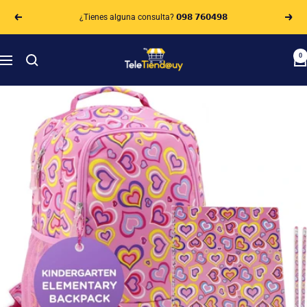
Saltar
¿Tienes alguna consulta? 𝟬𝟵𝟴 𝟳𝟲𝟬𝟰𝟵𝟴
al
Anterior
Sigui
contenido
Teletiendauy
0
Navigación