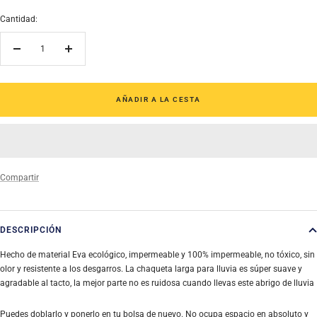
venta
Cantidad:
Decrecer
Aumentar
cantidad
cantidad
AÑADIR A LA CESTA
Compartir
DESCRIPCIÓN
Hecho de material Eva ecológico, impermeable y 100% impermeable, no tóxico, sin
olor y resistente a los desgarros. La chaqueta larga para lluvia es súper suave y
agradable al tacto, la mejor parte no es ruidosa cuando llevas este abrigo de lluvia
Puedes doblarlo y ponerlo en tu bolsa de nuevo. No ocupa espacio en absoluto y