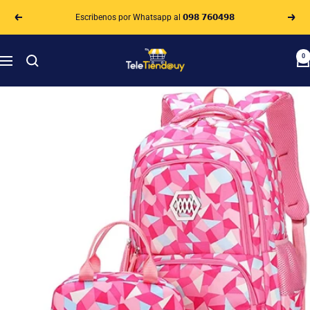
Saltar
Escribenos por Whatsapp al 𝟬𝟵𝟴 𝟳𝟲𝟬𝟰𝟵𝟴
al
Anterior
Sigui
contenido
Teletiendauy
0
Navigación