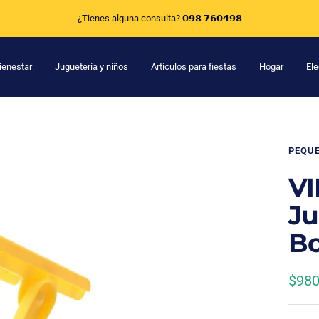
Escribenos por Whatsapp al 𝟬𝟵𝟴 𝟳𝟲𝟬𝟰𝟵𝟴
ienestar
Juguetería y niños
Artículos para fiestas
Hogar
Ele
PEQU
VI
Ju
B
Prec
$980
de