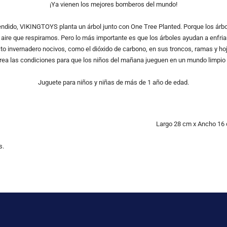
¡Ya vienen los mejores bomberos del mundo!
ndido, VIKINGTOYS planta un árbol junto con One Tree Planted. Porque los árbo
l aire que respiramos. Pero lo más importante es que los árboles ayudan a enfria
 invernadero nocivos, como el dióxido de carbono, en sus troncos, ramas y hoja
crea las condiciones para que los niños del mañana jueguen en un mundo limpio
Juguete para niños y niñas de más de 1 año de edad.
Largo
28 cm x
Ancho
16
s.